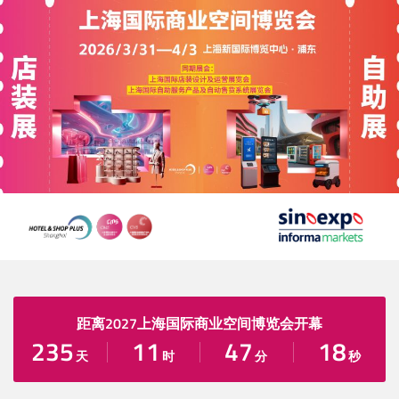
跳
转
到
主
要
内
容
距离2027上海国际商业空间博览会开幕
235
11
47
18
天
时
分
秒